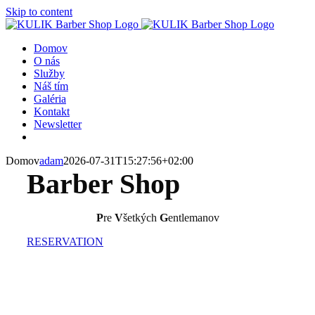
Skip to content
Domov
O nás
Služby
Náš tím
Galéria
Kontakt
Newsletter
Domov
adam
2026-07-31T15:27:56+02:00
Barber Shop
P
re
V
šetkých
G
entlemanov
RESERVATION