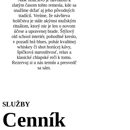
zlatým časom tohto remesla, kde sa
snažíme držať aj jeho pôvodných
tradícií. Veríme, že návšteva
holičstva je stále akýmsi mužským
rituálom, ktorý nie je len o novom
účese a upravenej brade. Štýlový
old school interiér, pohodlné kreslo,
v pozadí hrá blues, pohár kvalitnej
whiskey či shot horúcej kávy,
špičková starostlivosť, relax a
klasické chlapské reči k tomu.
Rezervuj si u nás termín a presvedč
sa sám.
SLUŽBY
Cenník