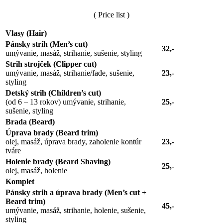
( Price list )
Vlasy (Hair)
Pánsky strih (Men’s cut)
32,-
umývanie, masáž, strihanie, sušenie, styling
Strih strojček (Clipper cut)
umývanie, masáž, strihanie/fade, sušenie,
23,-
styling
Detský strih (Children’s cut)
(od 6 – 13 rokov) umývanie, strihanie,
25,-
sušenie, styling
Brada (Beard)
Úprava brady (Beard trim)
olej, masáž, úprava brady, zaholenie kontúr
23,-
tváre
Holenie brady (Beard Shaving)
25,-
olej, masáž, holenie
Komplet
Pánsky strih a úprava brady (Men’s cut +
Beard trim)
45,-
umývanie, masáž, strihanie, holenie, sušenie,
styling