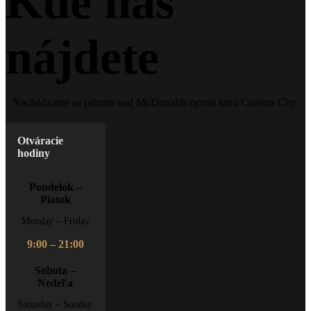
Kde nás
nájdete
Nachádzame sa priamo nad McDonalds oproti kinu Cinema City.
Otváracie
hodiny
Pondelok –
Piatok
Monday – Friday
9:00 – 21:00
Sobota –
Nedeľa
Saturday – Sunday