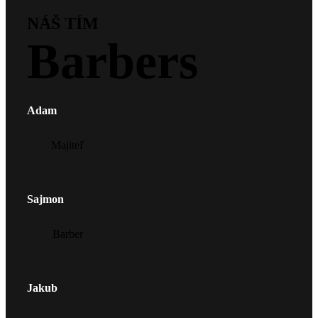
NÁŠ TÍM
Barbers
Adam
Majiteľ
Sajmon
Barber
Jakub