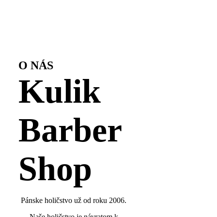
O NÁS
Kulik
Barber
Shop
Pánske holičstvo už od roku 2006.
Naše holičstvo je návratom k