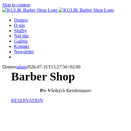
Skip to content
Domov
O nás
Služby
Náš tím
Galéria
Kontakt
Newsletter
Domov
adam
2026-07-31T15:27:56+02:00
Barber Shop
P
re
V
šetkých
G
entlemanov
RESERVATION