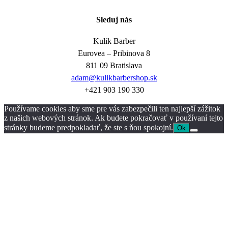
Sleduj nás
Kulik Barber
Eurovea – Pribinova 8
811 09 Bratislava
adam@kulikbarbershop.sk
+421 903 190 330
Používame cookies aby sme pre vás zabezpečili ten najlepší zážitok
z našich webových stránok. Ak budete pokračovať v používaní tejto
stránky budeme predpokladať, že ste s ňou spokojní.
Ok