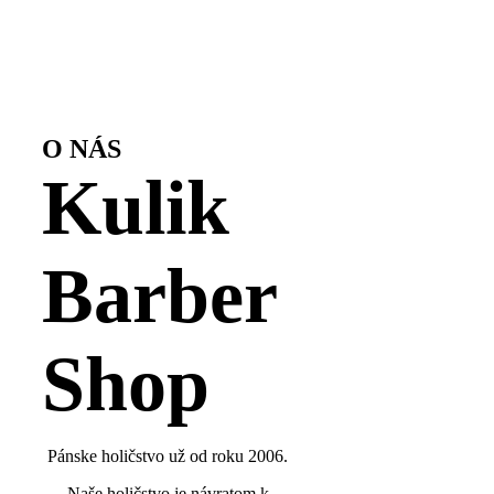
O NÁS
Kulik
Barber
Shop
Pánske holičstvo už od roku 2006.
Naše holičstvo je návratom k