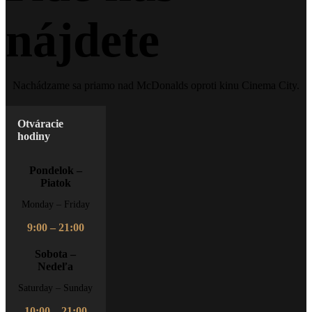
nájdete
Nachádzame sa priamo nad McDonalds oproti kinu Cinema City.
Otváracie
hodiny
Pondelok –
Piatok
Monday – Friday
9:00 – 21:00
Sobota –
Nedeľa
Saturday – Sunday
10:00 – 21:00