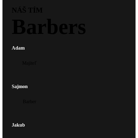
NÁŠ TÍM
Barbers
Adam
Majiteľ
Sajmon
Barber
Jakub