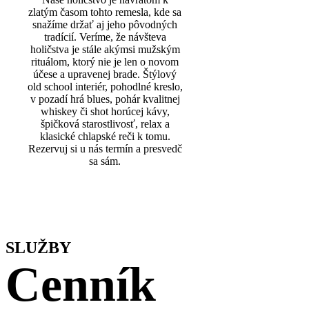
zlatým časom tohto remesla, kde sa
snažíme držať aj jeho pôvodných
tradícií. Veríme, že návšteva
holičstva je stále akýmsi mužským
rituálom, ktorý nie je len o novom
účese a upravenej brade. Štýlový
old school interiér, pohodlné kreslo,
v pozadí hrá blues, pohár kvalitnej
whiskey či shot horúcej kávy,
špičková starostlivosť, relax a
klasické chlapské reči k tomu.
Rezervuj si u nás termín a presvedč
sa sám.
SLUŽBY
Cenník