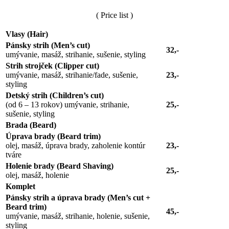
( Price list )
Vlasy (Hair)
Pánsky strih (Men’s cut)
32,-
umývanie, masáž, strihanie, sušenie, styling
Strih strojček (Clipper cut)
umývanie, masáž, strihanie/fade, sušenie,
23,-
styling
Detský strih (Children’s cut)
(od 6 – 13 rokov) umývanie, strihanie,
25,-
sušenie, styling
Brada (Beard)
Úprava brady (Beard trim)
olej, masáž, úprava brady, zaholenie kontúr
23,-
tváre
Holenie brady (Beard Shaving)
25,-
olej, masáž, holenie
Komplet
Pánsky strih a úprava brady (Men’s cut +
Beard trim)
45,-
umývanie, masáž, strihanie, holenie, sušenie,
styling