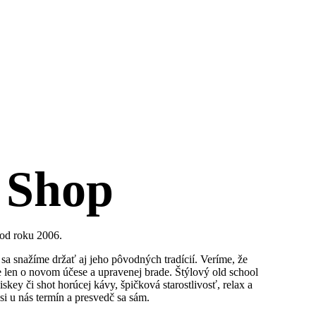
 Shop
 od roku 2006.
sa snažíme držať aj jeho pôvodných tradícií. Veríme, že
je len o novom účese a upravenej brade. Štýlový old school
iskey či shot horúcej kávy, špičková starostlivosť, relax a
si u nás termín a presvedč sa sám.