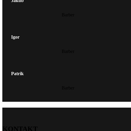
Jakub
Barber
Igor
Barber
Patrik
Barber
KONTAKT