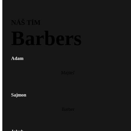
NÁŠ TÍM
Barbers
Adam
Majiteľ
Sajmon
Barber