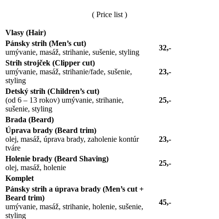
( Price list )
Vlasy (Hair)
Pánsky strih (Men’s cut)
32,-
umývanie, masáž, strihanie, sušenie, styling
Strih strojček (Clipper cut)
umývanie, masáž, strihanie/fade, sušenie,
23,-
styling
Detský strih (Children’s cut)
(od 6 – 13 rokov) umývanie, strihanie,
25,-
sušenie, styling
Brada (Beard)
Úprava brady (Beard trim)
olej, masáž, úprava brady, zaholenie kontúr
23,-
tváre
Holenie brady (Beard Shaving)
25,-
olej, masáž, holenie
Komplet
Pánsky strih a úprava brady (Men’s cut +
Beard trim)
45,-
umývanie, masáž, strihanie, holenie, sušenie,
styling