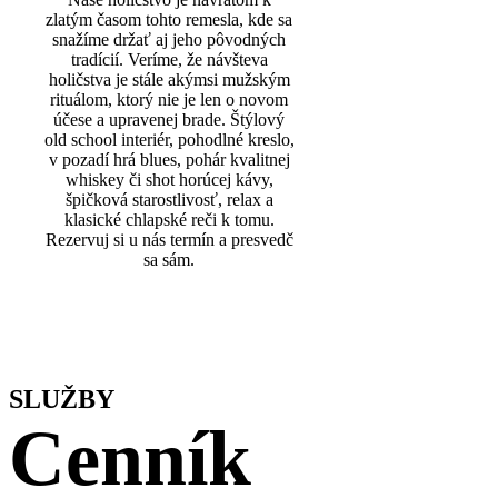
zlatým časom tohto remesla, kde sa
snažíme držať aj jeho pôvodných
tradícií. Veríme, že návšteva
holičstva je stále akýmsi mužským
rituálom, ktorý nie je len o novom
účese a upravenej brade. Štýlový
old school interiér, pohodlné kreslo,
v pozadí hrá blues, pohár kvalitnej
whiskey či shot horúcej kávy,
špičková starostlivosť, relax a
klasické chlapské reči k tomu.
Rezervuj si u nás termín a presvedč
sa sám.
SLUŽBY
Cenník