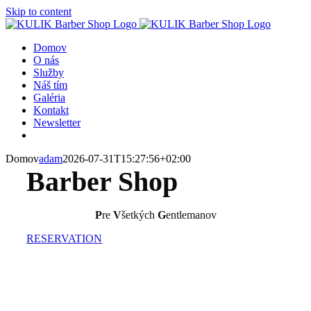
Skip to content
Domov
O nás
Služby
Náš tím
Galéria
Kontakt
Newsletter
Domov
adam
2026-07-31T15:27:56+02:00
Barber Shop
P
re
V
šetkých
G
entlemanov
RESERVATION