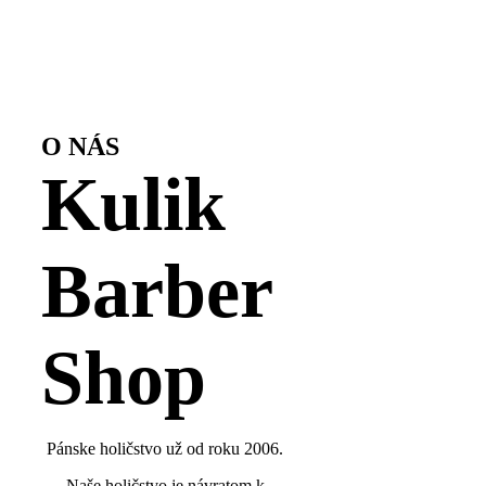
O NÁS
Kulik
Barber
Shop
Pánske holičstvo už od roku 2006.
Naše holičstvo je návratom k