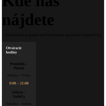
Kde nás
nájdete
Nachádzame sa priamo nad McDonalds oproti kinu Cinema City.
Otváracie
hodiny
Pondelok –
Piatok
Monday – Friday
9:00 – 21:00
Sobota –
Nedeľa
Saturday – Sunday