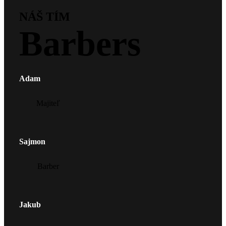
NÁŠ TÍM
Barbers
Adam
Majiteľ
Sajmon
Barber
Jakub