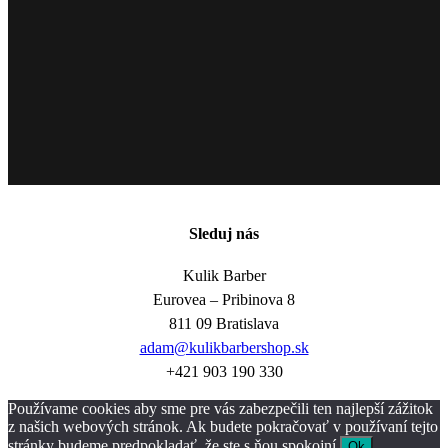
Sleduj nás
Kulik Barber
Eurovea – Pribinova 8
811 09 Bratislava
adam@kulikbarbershop.sk
+421 903 190 330
Používame cookies aby sme pre vás zabezpečili ten najlepší zážitok
z našich webových stránok. Ak budete pokračovať v používaní tejto
stránky budeme predpokladať, že ste s ňou spokojní.
Ok