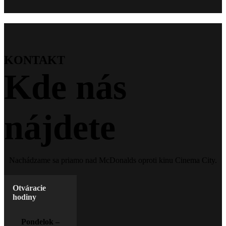
KONTAKT
Kde nás
nájdete
Nachádzame sa priamo nad McDonalds oproti kinu Cinema City.
Otváracie
hodiny
Pondelok –