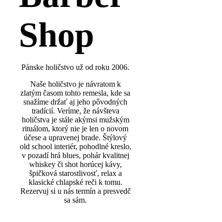
Shop
Pánske holičstvo už od roku 2006.
Naše holičstvo je návratom k
zlatým časom tohto remesla, kde sa
snažíme držať aj jeho pôvodných
tradícií. Veríme, že návšteva
holičstva je stále akýmsi mužským
rituálom, ktorý nie je len o novom
účese a upravenej brade. Štýlový
old school interiér, pohodlné kreslo,
v pozadí hrá blues, pohár kvalitnej
whiskey či shot horúcej kávy,
špičková starostlivosť, relax a
klasické chlapské reči k tomu.
Rezervuj si u nás termín a presvedč
sa sám.