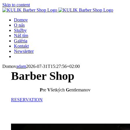
Skip to content
Domov
O nás
Služby
Náš tím
Galéria
Kontakt
Newsletter
Domov
adam
2026-07-31T15:27:56+02:00
Barber Shop
P
re
V
šetkých
G
entlemanov
RESERVATION