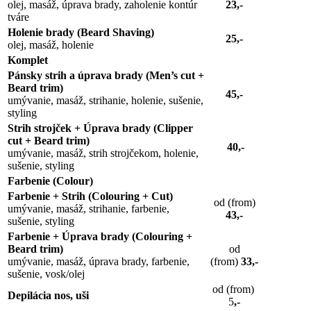
olej, masáž, úprava brady, zaholenie kontúr
23,-
tváre
Holenie brady (Beard Shaving)
25,-
olej, masáž, holenie
Komplet
Pánsky strih a úprava brady (Men’s cut +
Beard trim)
45,-
umývanie, masáž, strihanie, holenie, sušenie,
styling
Strih strojček + Úprava brady (Clipper
cut + Beard trim)
40,-
umývanie, masáž, strih strojčekom, holenie,
sušenie, styling
Farbenie (Colour)
Farbenie + Strih (Colouring + Cut)
od (from)
umývanie, masáž, strihanie, farbenie,
43,-
sušenie, styling
Farbenie + Úprava brady (Colouring +
Beard trim)
od
umývanie, masáž, úprava brady, farbenie,
(from)
33,-
sušenie, vosk/olej
od (from)
Depilácia nos, uši
5
,-