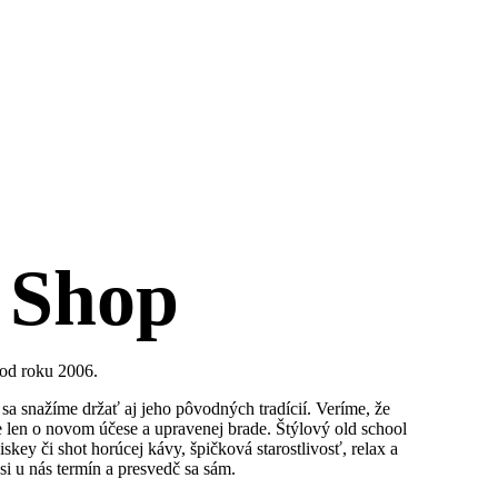
 Shop
 od roku 2006.
sa snažíme držať aj jeho pôvodných tradícií. Veríme, že
je len o novom účese a upravenej brade. Štýlový old school
iskey či shot horúcej kávy, špičková starostlivosť, relax a
si u nás termín a presvedč sa sám.