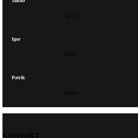
Jakub
Barber
Igor
Barber
Patrik
Barber
KONTAKT