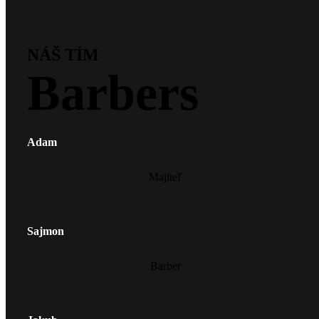
NÁŠ TÍM
Barbers
Adam
Majiteľ
Sajmon
Barber