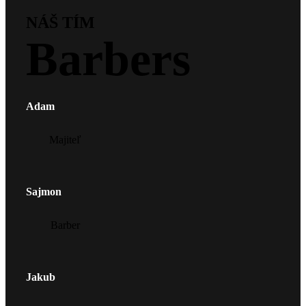
NÁŠ TÍM
Barbers
Adam
Majiteľ
Sajmon
Barber
Jakub