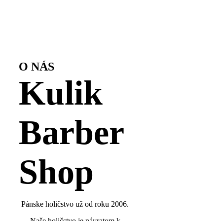
O NÁS
Kulik
Barber
Shop
Pánske holičstvo už od roku 2006.
Naše holičstvo je návratom k