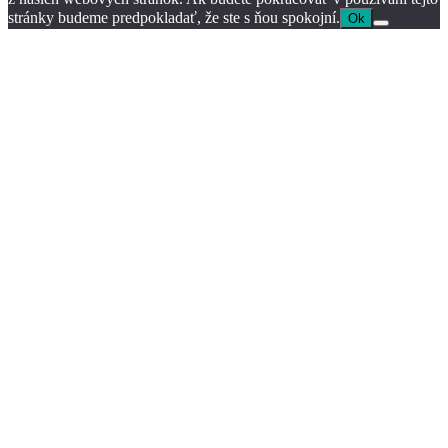
stránky budeme predpokladať, že ste s ňou spokojní.
Ok