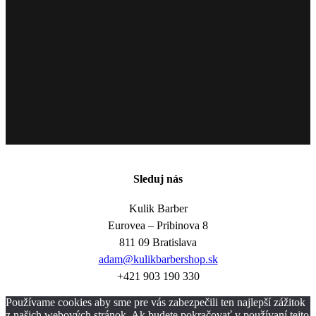
Sleduj nás
Kulik Barber
Eurovea – Pribinova 8
811 09 Bratislava
adam@kulikbarbershop.sk
+421 903 190 330
Používame cookies aby sme pre vás zabezpečili ten najlepší zážitok
z našich webových stránok. Ak budete pokračovať v používaní tejto