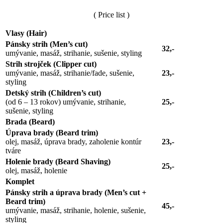
( Price list )
Vlasy (Hair)
Pánsky strih (Men’s cut)
32,-
umývanie, masáž, strihanie, sušenie, styling
Strih strojček (Clipper cut)
umývanie, masáž, strihanie/fade, sušenie,
23,-
styling
Detský strih (Children’s cut)
(od 6 – 13 rokov) umývanie, strihanie,
25,-
sušenie, styling
Brada (Beard)
Úprava brady (Beard trim)
olej, masáž, úprava brady, zaholenie kontúr
23,-
tváre
Holenie brady (Beard Shaving)
25,-
olej, masáž, holenie
Komplet
Pánsky strih a úprava brady (Men’s cut +
Beard trim)
45,-
umývanie, masáž, strihanie, holenie, sušenie,
styling