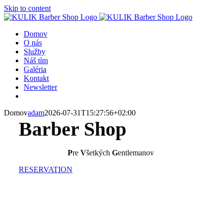
Skip to content
Domov
O nás
Služby
Náš tím
Galéria
Kontakt
Newsletter
Domov
adam
2026-07-31T15:27:56+02:00
Barber Shop
P
re
V
šetkých
G
entlemanov
RESERVATION