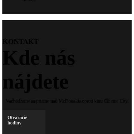
KONTAKT
Kde nás
nájdete
Nachádzame sa priamo nad McDonalds oproti kinu Cinema City.
Otváracie
hodiny