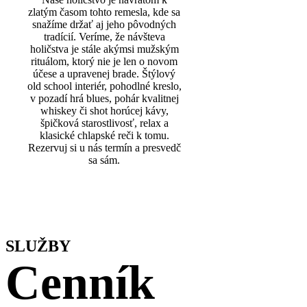
zlatým časom tohto remesla, kde sa
snažíme držať aj jeho pôvodných
tradícií. Veríme, že návšteva
holičstva je stále akýmsi mužským
rituálom, ktorý nie je len o novom
účese a upravenej brade. Štýlový
old school interiér, pohodlné kreslo,
v pozadí hrá blues, pohár kvalitnej
whiskey či shot horúcej kávy,
špičková starostlivosť, relax a
klasické chlapské reči k tomu.
Rezervuj si u nás termín a presvedč
sa sám.
SLUŽBY
Cenník