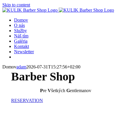
Skip to content
Domov
O nás
Služby
Náš tím
Galéria
Kontakt
Newsletter
Domov
adam
2026-07-31T15:27:56+02:00
Barber Shop
P
re
V
šetkých
G
entlemanov
RESERVATION