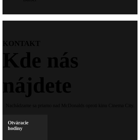
KONTAKT
Kde nás
nájdete
Nachádzame sa priamo nad McDonalds oproti kinu Cinema City.
Otváracie
hodiny