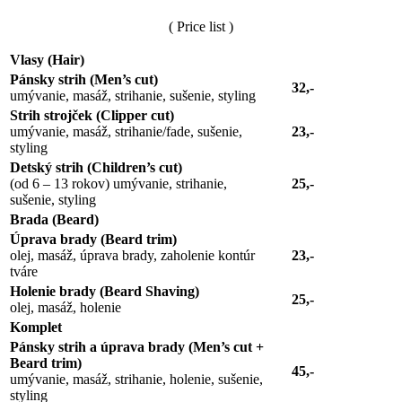
( Price list )
Vlasy (Hair)
Pánsky strih (Men’s cut)
32,-
umývanie, masáž, strihanie, sušenie, styling
Strih strojček (Clipper cut)
umývanie, masáž, strihanie/fade, sušenie,
23,-
styling
Detský strih (Children’s cut)
(od 6 – 13 rokov) umývanie, strihanie,
25,-
sušenie, styling
Brada (Beard)
Úprava brady (Beard trim)
olej, masáž, úprava brady, zaholenie kontúr
23,-
tváre
Holenie brady (Beard Shaving)
25,-
olej, masáž, holenie
Komplet
Pánsky strih a úprava brady (Men’s cut +
Beard trim)
45,-
umývanie, masáž, strihanie, holenie, sušenie,
styling