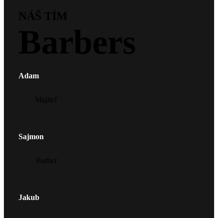
NÁŠ TÍM
Barbers
Adam
Majiteľ
Sajmon
Barber
Jakub