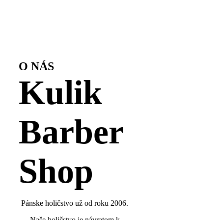
O NÁS
Kulik
Barber
Shop
Pánske holičstvo už od roku 2006.
Naše holičstvo je návratom k