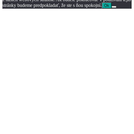
stránky budeme predpokladať, že ste s ňou spokojní.
Ok