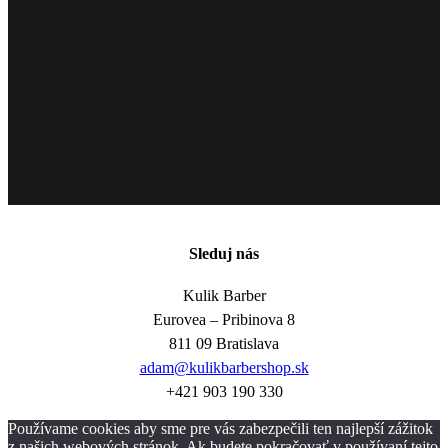
Sleduj nás
Kulik Barber
Eurovea – Pribinova 8
811 09 Bratislava
adam@kulikbarbershop.sk
+421 903 190 330
Používame cookies aby sme pre vás zabezpečili ten najlepší zážitok
z našich webových stránok. Ak budete pokračovať v používaní tejto