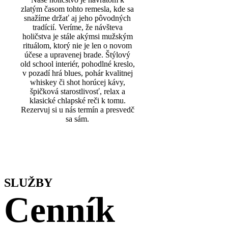
zlatým časom tohto remesla, kde sa
snažíme držať aj jeho pôvodných
tradícií. Veríme, že návšteva
holičstva je stále akýmsi mužským
rituálom, ktorý nie je len o novom
účese a upravenej brade. Štýlový
old school interiér, pohodlné kreslo,
v pozadí hrá blues, pohár kvalitnej
whiskey či shot horúcej kávy,
špičková starostlivosť, relax a
klasické chlapské reči k tomu.
Rezervuj si u nás termín a presvedč
sa sám.
SLUŽBY
Cenník