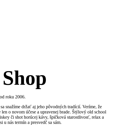
 Shop
 od roku 2006.
sa snažíme držať aj jeho pôvodných tradícií. Veríme, že
je len o novom účese a upravenej brade. Štýlový old school
iskey či shot horúcej kávy, špičková starostlivosť, relax a
si u nás termín a presvedč sa sám.