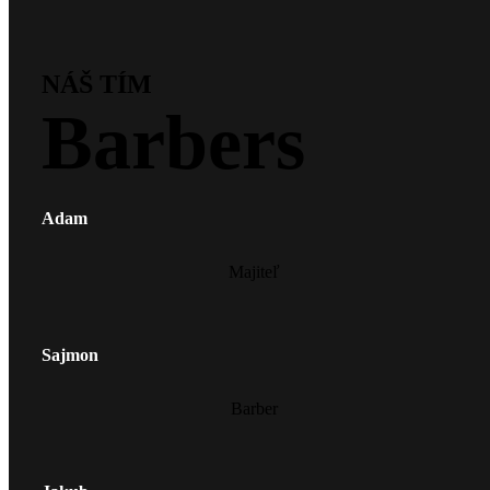
NÁŠ TÍM
Barbers
Adam
Majiteľ
Sajmon
Barber