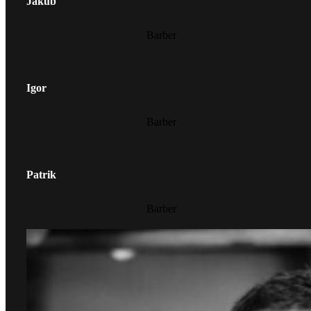
Jakub
Barber
Igor
Barber
Patrik
Barber