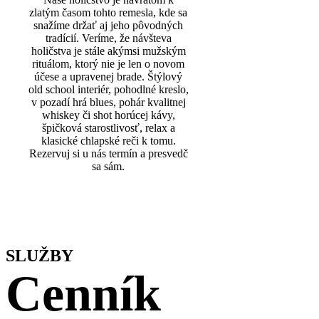
zlatým časom tohto remesla, kde sa
snažíme držať aj jeho pôvodných
tradícií. Veríme, že návšteva
holičstva je stále akýmsi mužským
rituálom, ktorý nie je len o novom
účese a upravenej brade. Štýlový
old school interiér, pohodlné kreslo,
v pozadí hrá blues, pohár kvalitnej
whiskey či shot horúcej kávy,
špičková starostlivosť, relax a
klasické chlapské reči k tomu.
Rezervuj si u nás termín a presvedč
sa sám.
SLUŽBY
Cenník