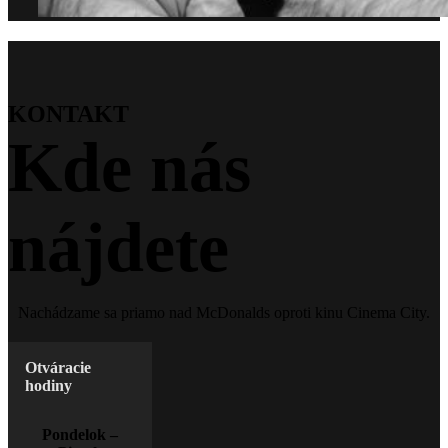
KONTAKT
Kde nás
nájdete
Nachádzame sa priamo nad McDonalds oproti kinu Cinema City.
Otváracie
hodiny
Pondelok –