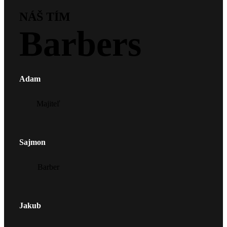
NÁŠ TÍM
Barbers
Adam
Majiteľ
Sajmon
Barber
Jakub