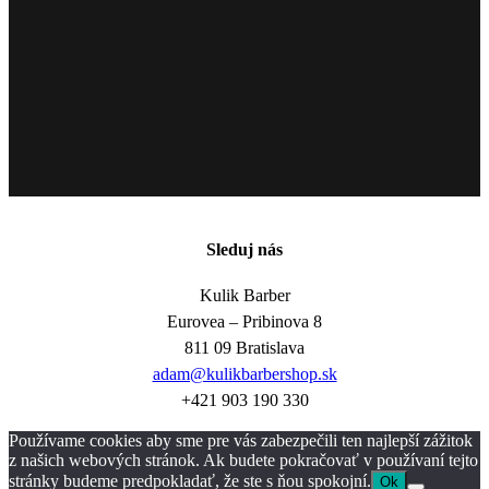
Sleduj nás
Kulik Barber
Eurovea – Pribinova 8
811 09 Bratislava
adam@kulikbarbershop.sk
+421 903 190 330
Používame cookies aby sme pre vás zabezpečili ten najlepší zážitok
z našich webových stránok. Ak budete pokračovať v používaní tejto
stránky budeme predpokladať, že ste s ňou spokojní.
Ok