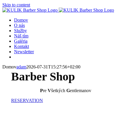
Skip to content
Domov
O nás
Služby
Náš tím
Galéria
Kontakt
Newsletter
Domov
adam
2026-07-31T15:27:56+02:00
Barber Shop
P
re
V
šetkých
G
entlemanov
RESERVATION