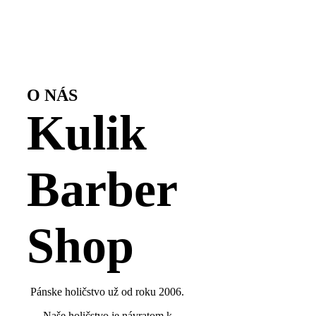
O NÁS
Kulik
Barber
Shop
Pánske holičstvo už od roku 2006.
Naše holičstvo je návratom k