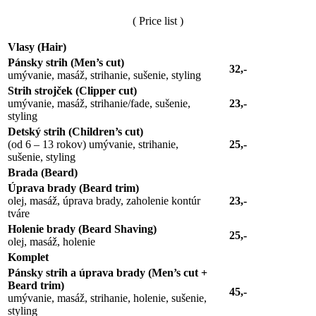
( Price list )
Vlasy (Hair)
Pánsky strih (Men’s cut)
32,-
umývanie, masáž, strihanie, sušenie, styling
Strih strojček (Clipper cut)
umývanie, masáž, strihanie/fade, sušenie,
23,-
styling
Detský strih (Children’s cut)
(od 6 – 13 rokov) umývanie, strihanie,
25,-
sušenie, styling
Brada (Beard)
Úprava brady (Beard trim)
olej, masáž, úprava brady, zaholenie kontúr
23,-
tváre
Holenie brady (Beard Shaving)
25,-
olej, masáž, holenie
Komplet
Pánsky strih a úprava brady (Men’s cut +
Beard trim)
45,-
umývanie, masáž, strihanie, holenie, sušenie,
styling