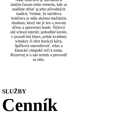
zlatým časom tohto remesla, kde sa
snažíme držať aj jeho pôvodných
tradícií. Veríme, že návšteva
holičstva je stále akýmsi mužským
rituálom, ktorý nie je len o novom
účese a upravenej brade. Štýlový
old school interiér, pohodlné kreslo,
v pozadí hrá blues, pohár kvalitnej
whiskey či shot horúcej kávy,
špičková starostlivosť, relax a
klasické chlapské reči k tomu.
Rezervuj si u nás termín a presvedč
sa sám.
SLUŽBY
Cenník