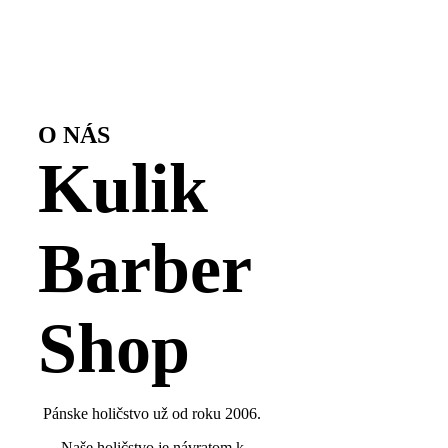
O NÁS
Kulik
Barber
Shop
Pánske holičstvo už od roku 2006.
Naše holičstvo je návratom k