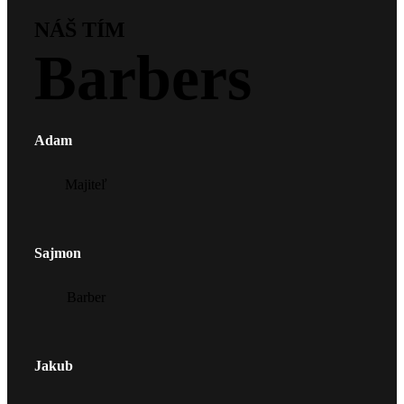
NÁŠ TÍM
Barbers
Adam
Majiteľ
Sajmon
Barber
Jakub