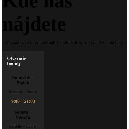
Kde nás
nájdete
Nachádzame sa priamo nad McDonalds oproti kinu Cinema City.
Otváracie
hodiny
Pondelok –
Piatok
Monday – Friday
9:00 – 21:00
Sobota –
Nedeľa
Saturday – Sunday