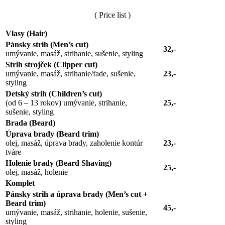
( Price list )
Vlasy (Hair)
Pánsky strih (Men’s cut)
32,-
umývanie, masáž, strihanie, sušenie, styling
Strih strojček (Clipper cut)
umývanie, masáž, strihanie/fade, sušenie,
23,-
styling
Detský strih (Children’s cut)
(od 6 – 13 rokov) umývanie, strihanie,
25,-
sušenie, styling
Brada (Beard)
Úprava brady (Beard trim)
olej, masáž, úprava brady, zaholenie kontúr
23,-
tváre
Holenie brady (Beard Shaving)
25,-
olej, masáž, holenie
Komplet
Pánsky strih a úprava brady (Men’s cut +
Beard trim)
45,-
umývanie, masáž, strihanie, holenie, sušenie,
styling