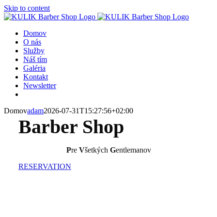
Skip to content
Domov
O nás
Služby
Náš tím
Galéria
Kontakt
Newsletter
Domov
adam
2026-07-31T15:27:56+02:00
Barber Shop
P
re
V
šetkých
G
entlemanov
RESERVATION