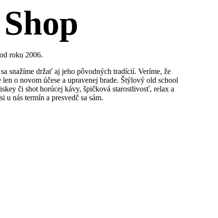
 Shop
 od roku 2006.
sa snažíme držať aj jeho pôvodných tradícií. Veríme, že
je len o novom účese a upravenej brade. Štýlový old school
iskey či shot horúcej kávy, špičková starostlivosť, relax a
si u nás termín a presvedč sa sám.