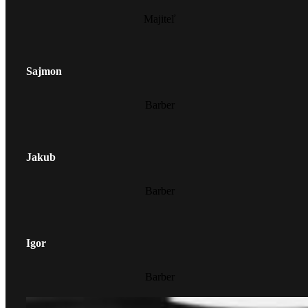
Majiteľ
Sajmon
Barber
Jakub
Barber
Igor
Barber