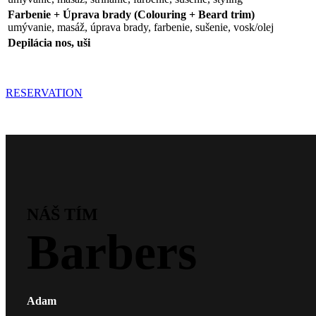
Farbenie + Úprava brady (Colouring + Beard trim)
umývanie, masáž, úprava brady, farbenie, sušenie, vosk/olej
Depilácia nos, uši
RESERVATION
NÁŠ TÍM
Barbers
Adam