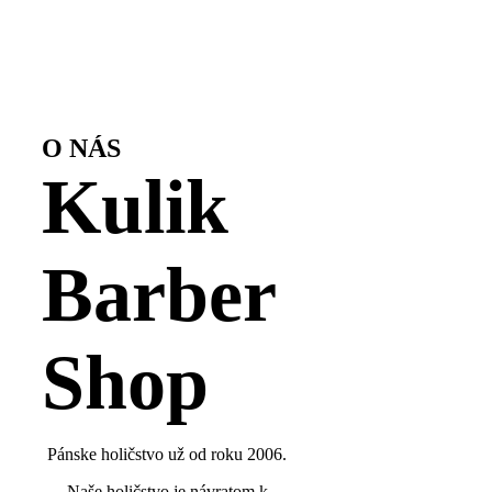
O NÁS
Kulik
Barber
Shop
Pánske holičstvo už od roku 2006.
Naše holičstvo je návratom k