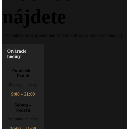
nájdete
Nachádzame sa priamo nad McDonalds oproti kinu Cinema City.
Otváracie
hodiny
Pondelok –
Piatok
Monday – Friday
9:00 – 21:00
Sobota –
Nedeľa
Saturday – Sunday
10:00 – 21:00