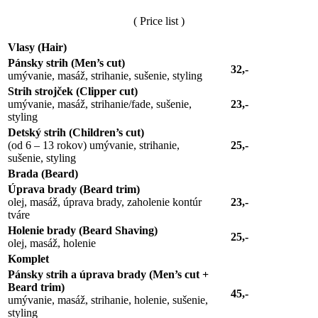
( Price list )
Vlasy (Hair)
Pánsky strih (Men’s cut)
32,-
umývanie, masáž, strihanie, sušenie, styling
Strih strojček (Clipper cut)
umývanie, masáž, strihanie/fade, sušenie,
23,-
styling
Detský strih (Children’s cut)
(od 6 – 13 rokov) umývanie, strihanie,
25,-
sušenie, styling
Brada (Beard)
Úprava brady (Beard trim)
olej, masáž, úprava brady, zaholenie kontúr
23,-
tváre
Holenie brady (Beard Shaving)
25,-
olej, masáž, holenie
Komplet
Pánsky strih a úprava brady (Men’s cut +
Beard trim)
45,-
umývanie, masáž, strihanie, holenie, sušenie,
styling