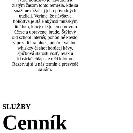
zlatým časom tohto remesla, kde sa
snažíme držať aj jeho pôvodných
tradícií. Veríme, že návšteva
holičstva je stále akýmsi mužským
rituálom, ktorý nie je len o novom
účese a upravenej brade. Štýlový
old school interiér, pohodlné kreslo,
v pozadí hrá blues, pohár kvalitnej
whiskey či shot horúcej kávy,
špičková starostlivosť, relax a
klasické chlapské reči k tomu.
Rezervuj si u nás termín a presvedč
sa sám.
SLUŽBY
Cenník