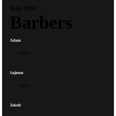
NÁŠ TÍM
Barbers
Adam
Majiteľ
Sajmon
Barber
Jakub