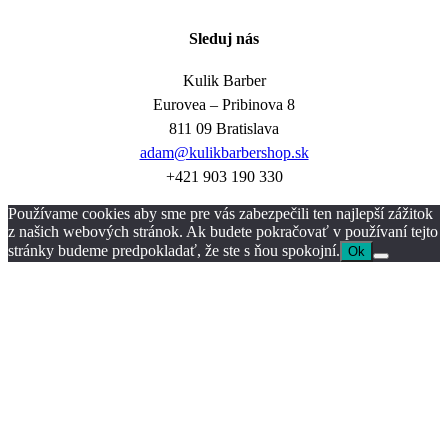
Sleduj nás
Kulik Barber
Eurovea – Pribinova 8
811 09 Bratislava
adam@kulikbarbershop.sk
+421 903 190 330
Používame cookies aby sme pre vás zabezpečili ten najlepší zážitok
z našich webových stránok. Ak budete pokračovať v používaní tejto
stránky budeme predpokladať, že ste s ňou spokojní.
Ok