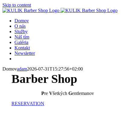
Skip to content
Domov
O nás
Služby
Náš tím
Galéria
Kontakt
Newsletter
Domov
adam
2026-07-31T15:27:56+02:00
Barber Shop
P
re
V
šetkých
G
entlemanov
RESERVATION