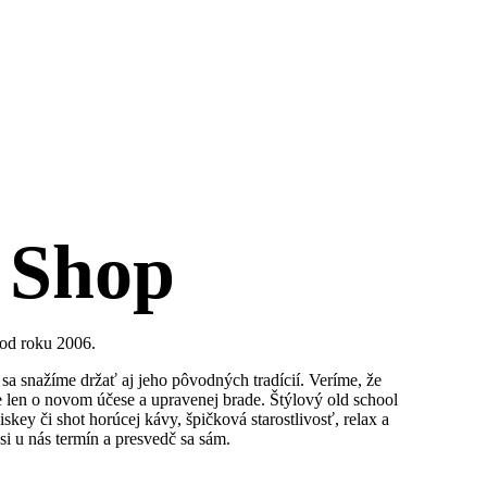
 Shop
 od roku 2006.
sa snažíme držať aj jeho pôvodných tradícií. Veríme, že
je len o novom účese a upravenej brade. Štýlový old school
iskey či shot horúcej kávy, špičková starostlivosť, relax a
si u nás termín a presvedč sa sám.