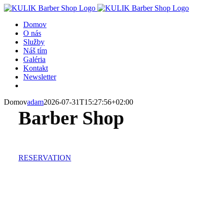
Skip
to
Domov
content
O nás
Služby
Náš tím
Galéria
Kontakt
Newsletter
Domov
adam
2026-07-31T15:27:56+02:00
Barber Shop
RESERVATION