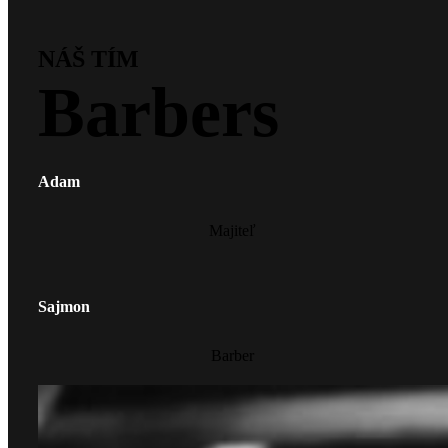
NÁŠ TÍM
Barbers
Adam
Majiteľ
Sajmon
Barber