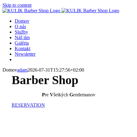
Skip to content
Domov
O nás
Služby
Náš tím
Galéria
Kontakt
Newsletter
Domov
adam
2026-07-31T15:27:56+02:00
Barber Shop
P
re
V
šetkých
G
entlemanov
RESERVATION