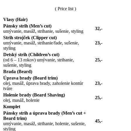
( Price list )
Vlasy (Hair)
Pánsky strih (Men’s cut)
32,-
umývanie, masáž, strihanie, sušenie, styling
Strih strojček (Clipper cut)
umývanie, masáž, strihanie/fade, sušenie,
23,-
styling
Detský strih (Children’s cut)
(od 6 – 13 rokov) umývanie, strihanie,
25,-
sušenie, styling
Brada (Beard)
Úprava brady (Beard trim)
olej, masáž, úprava brady, zaholenie kontúr
23,-
tváre
Holenie brady (Beard Shaving)
25,-
olej, masáž, holenie
Komplet
Pánsky strih a úprava brady (Men’s cut +
Beard trim)
45,-
umývanie, masáž, strihanie, holenie, sušenie,
styling