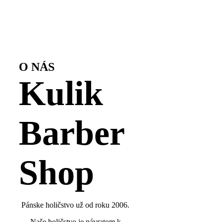
O NÁS
Kulik
Barber
Shop
Pánske holičstvo už od roku 2006.
Naše holičstvo je návratom k