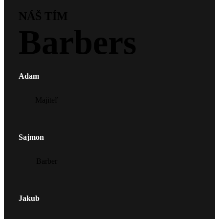
NÁŠ TÍM
Barbers
Adam
Majiteľ
Sajmon
Barber
Jakub