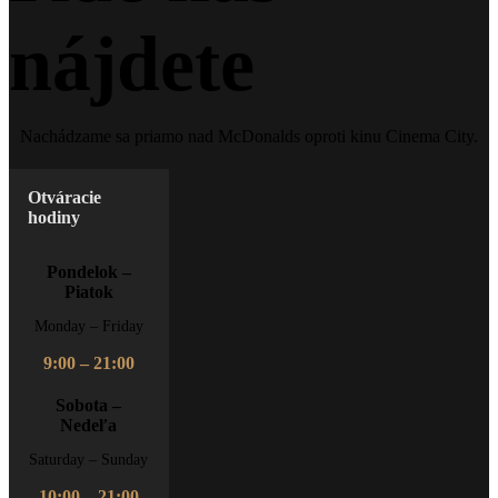
nájdete
Nachádzame sa priamo nad McDonalds oproti kinu Cinema City.
Otváracie
hodiny
Pondelok –
Piatok
Monday – Friday
9:00 – 21:00
Sobota –
Nedeľa
Saturday – Sunday
10:00 – 21:00