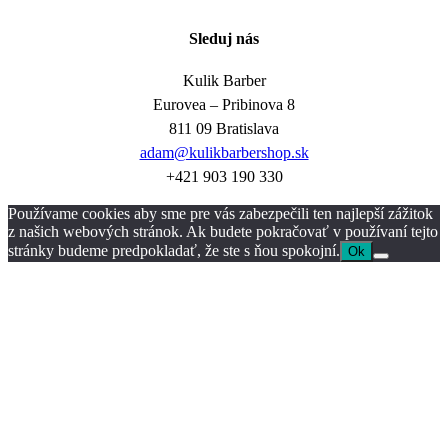
Sleduj nás
Kulik Barber
Eurovea – Pribinova 8
811 09 Bratislava
adam@kulikbarbershop.sk
+421 903 190 330
Používame cookies aby sme pre vás zabezpečili ten najlepší zážitok
z našich webových stránok. Ak budete pokračovať v používaní tejto
stránky budeme predpokladať, že ste s ňou spokojní.
Ok