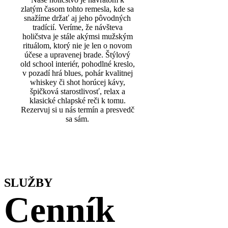
zlatým časom tohto remesla, kde sa
snažíme držať aj jeho pôvodných
tradícií. Veríme, že návšteva
holičstva je stále akýmsi mužským
rituálom, ktorý nie je len o novom
účese a upravenej brade. Štýlový
old school interiér, pohodlné kreslo,
v pozadí hrá blues, pohár kvalitnej
whiskey či shot horúcej kávy,
špičková starostlivosť, relax a
klasické chlapské reči k tomu.
Rezervuj si u nás termín a presvedč
sa sám.
SLUŽBY
Cenník