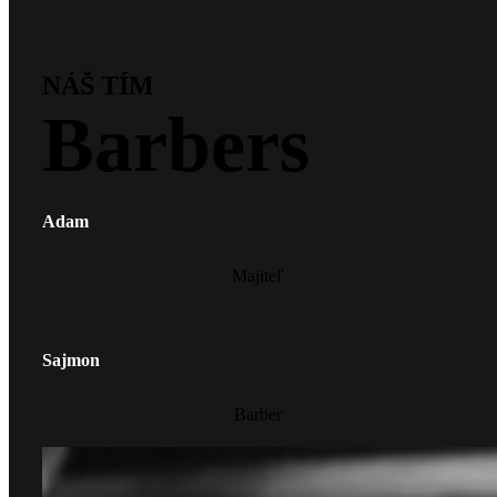
NÁŠ TÍM
Barbers
Adam
Majiteľ
Sajmon
Barber