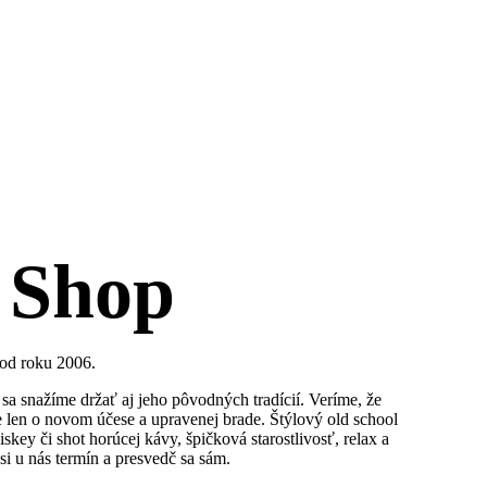
 Shop
 od roku 2006.
sa snažíme držať aj jeho pôvodných tradícií. Veríme, že
je len o novom účese a upravenej brade. Štýlový old school
iskey či shot horúcej kávy, špičková starostlivosť, relax a
si u nás termín a presvedč sa sám.