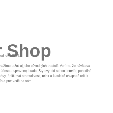
r Shop
 od roku 2006.
nažíme držať aj jeho pôvodných tradícií. Veríme, že návšteva
 účese a upravenej brade. Štýlový old school interiér, pohodlné
kávy, špičková starostlivosť, relax a klasické chlapské reči k
mín a presvedč sa sám.