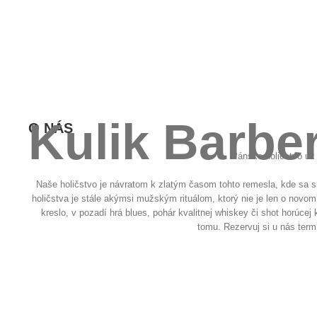
Kulik Barbe
O NÁS
Pánske holičstvo už
Naše holičstvo je návratom k zlatým časom tohto remesla, kde sa s
holičstva je stále akýmsi mužským rituálom, ktorý nie je len o novom
kreslo, v pozadí hrá blues, pohár kvalitnej whiskey či shot horúcej 
tomu. Rezervuj si u nás ter