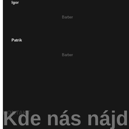
Igor
Barber
Patrik
Barber
Kde nás nájd
KONTAKT