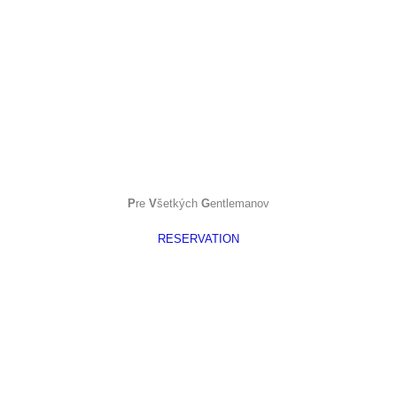
P
re
V
šetkých
G
entlemanov
RESERVATION