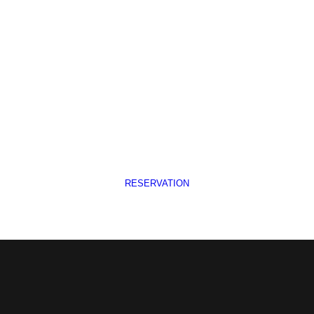
RESERVATION
Domov
O nás
Služby