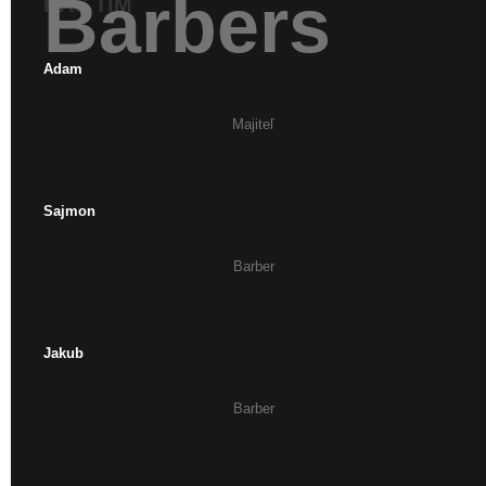
Barbers
NÁŠ TÍM
Adam
Majiteľ
Sajmon
Barber
Jakub
Barber