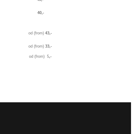
40,-
od (from)
43,-
od (from)
33,-
od (from) 5
,-