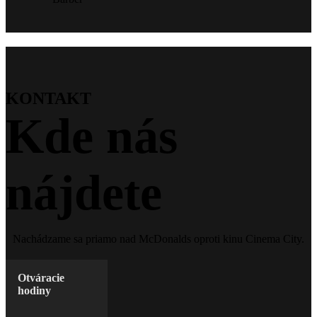
KONTAKT
Kde nás
nájdete
Nachádzame sa priamo nad McDonalds oproti kinu Cinema City.
Otváracie
hodiny