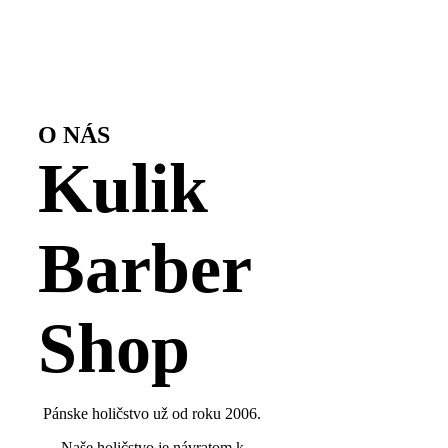
O NÁS
Kulik
Barber
Shop
Pánske holičstvo už od roku 2006.
Naše holičstvo je návratom k