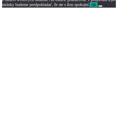
stránky budeme predpokladať, že ste s ňou spokojní.
Ok