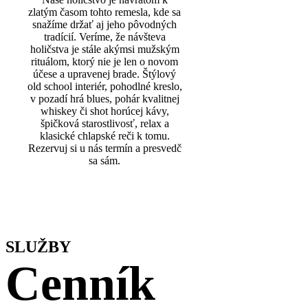
zlatým časom tohto remesla, kde sa
snažíme držať aj jeho pôvodných
tradícií. Veríme, že návšteva
holičstva je stále akýmsi mužským
rituálom, ktorý nie je len o novom
účese a upravenej brade. Štýlový
old school interiér, pohodlné kreslo,
v pozadí hrá blues, pohár kvalitnej
whiskey či shot horúcej kávy,
špičková starostlivosť, relax a
klasické chlapské reči k tomu.
Rezervuj si u nás termín a presvedč
sa sám.
SLUŽBY
Cenník