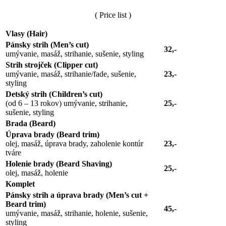
( Price list )
Vlasy (Hair)
Pánsky strih (Men’s cut)
32,-
umývanie, masáž, strihanie, sušenie, styling
Strih strojček (Clipper cut)
umývanie, masáž, strihanie/fade, sušenie,
23,-
styling
Detský strih (Children’s cut)
(od 6 – 13 rokov) umývanie, strihanie,
25,-
sušenie, styling
Brada (Beard)
Úprava brady (Beard trim)
olej, masáž, úprava brady, zaholenie kontúr
23,-
tváre
Holenie brady (Beard Shaving)
25,-
olej, masáž, holenie
Komplet
Pánsky strih a úprava brady (Men’s cut +
Beard trim)
45,-
umývanie, masáž, strihanie, holenie, sušenie,
styling