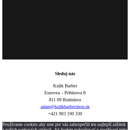
Sleduj nás
Kulik Barber
Eurovea – Pribinova 8
811 09 Bratislava
adam@kulikbarbershop.sk
+421 903 190 330
Používame cookies aby sme pre vás zabezpečili ten najlepší zážitok
z našich webových stránok. Ak budete pokračovať v používaní tejto