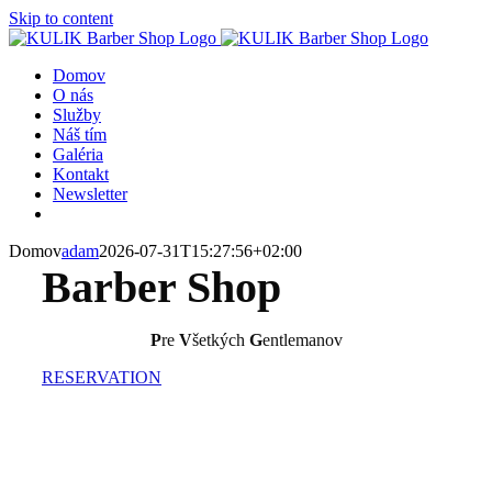
Skip to content
Domov
O nás
Služby
Náš tím
Galéria
Kontakt
Newsletter
Domov
adam
2026-07-31T15:27:56+02:00
Barber Shop
P
re
V
šetkých
G
entlemanov
RESERVATION