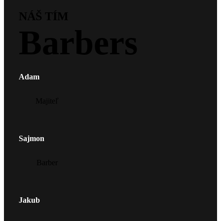
NÁŠ TÍM
Barbers
Adam
Majiteľ
Sajmon
Barber
Jakub